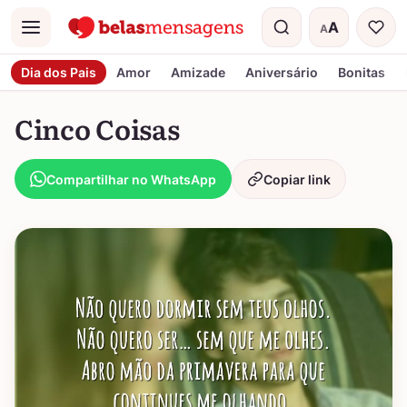
A
A
Menu
Tamanho do t
Dia dos Pais
Amor
Amizade
Aniversário
Bonitas
Cinco Coisas
Compartilhar no WhatsApp
Copiar link