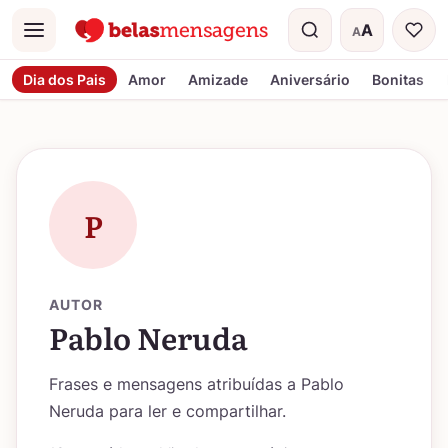
A
A
Menu
Tamanho do t
Dia dos Pais
Amor
Amizade
Aniversário
Bonitas
P
AUTOR
Pablo Neruda
Frases e mensagens atribuídas a Pablo
Neruda para ler e compartilhar.