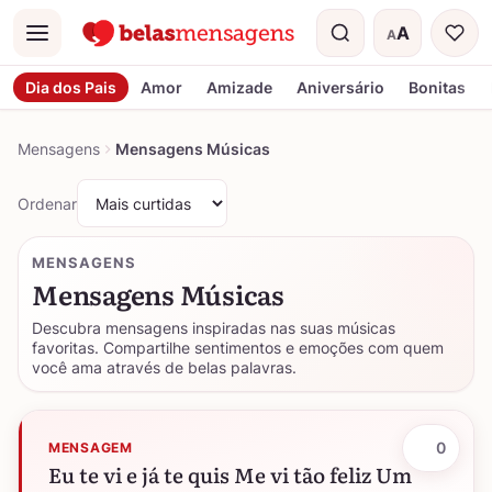
A
A
Menu
Tamanho do t
Dia dos Pais
Amor
Amizade
Aniversário
Bonitas
Mensagens
Mensagens Músicas
Ordenar
MENSAGENS
Mensagens Músicas
Descubra mensagens inspiradas nas suas músicas
favoritas. Compartilhe sentimentos e emoções com quem
você ama através de belas palavras.
0
MENSAGEM
Eu te vi e já te quis Me vi tão feliz Um