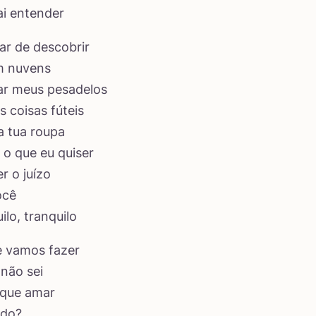
ai entender
ar de descobrir
m nuvens
ar meus pesadelos
s coisas fúteis
 a tua roupa
 o que eu quiser
r o juízo
ocê
ilo, tranquilo
e vamos fazer
não sei
á que amar
udo?