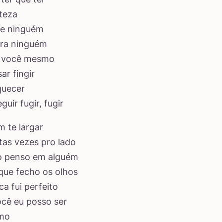
teza
ue ninguém
pra ninguém
r você mesmo
ar fingir
quecer
uir fugir, fugir
m te largar
ntas vezes pro lado
 penso em alguém
que fecho os olhos
ca fui perfeito
cê eu posso ser
mo