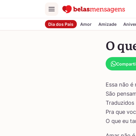
Menu
Dia dos Pais
Amor
Amizade
Anive
O qu
Comparti
Essa não é
São pensam
Traduzidos
Pra que vo
O que eu t
Amar não é 