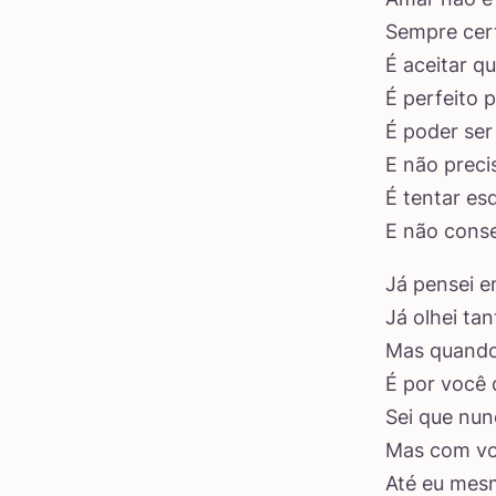
Sempre cer
É aceitar q
É perfeito 
É poder se
E não precis
É tentar es
E não conseg
Já pensei e
Já olhei ta
Mas quando
É por você 
Sei que nun
Mas com vo
Até eu mes