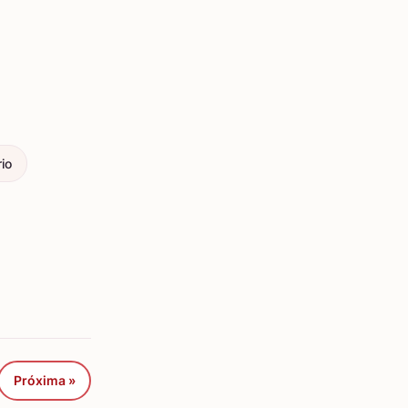
io
Próxima »