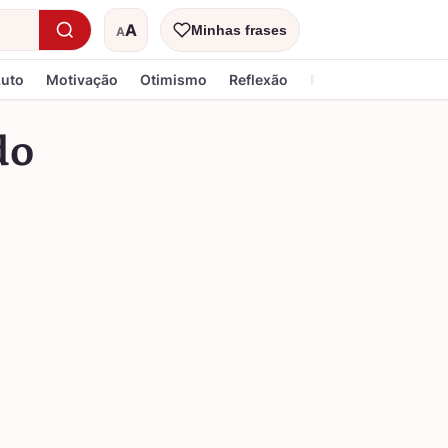
A
Minhas frases
A
Tamanho do texto
Luto
Motivação
Otimismo
Reflexão
Religiosa
do