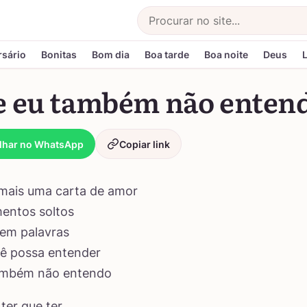
Buscar
rsário
Bonitas
Bom dia
Boa tarde
Boa noite
Deus
e eu também não enten
lhar no WhatsApp
Copiar link
 mais uma carta de amor
entos soltos
 em palavras
cê possa entender
ambém não entendo
ter que ter