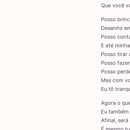
Que você v
Posso brinc
Desenho e
Posso cont
E até minha
Posso tirar
Posso fazer
Posso perde
Mas com v
Eu tô tranqu
Agora o qu
Eu também 
Afinal, ser
É mesmo t