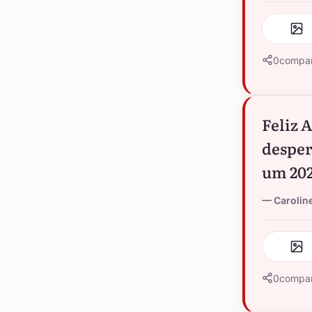
0
compar
Feliz 
desper
um 202
Caroline
0
compar