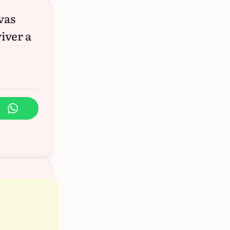
vas
iver a