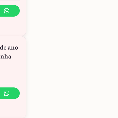
 de ano
enha