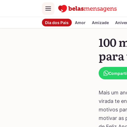
Menu
Dia dos Pais
Amor
Amizade
Anive
100 
para
Comparti
Mais um ano
virada te e
motivos par
motivar as 
de Feliz An