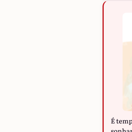
É temp
sonhar