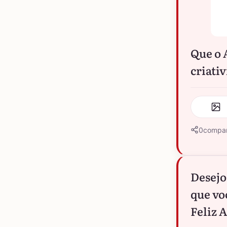
Que o 
criati
0
compar
Desejo
que vo
Feliz 