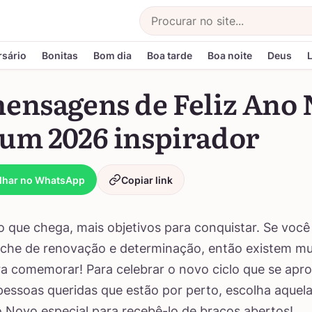
Buscar
rsário
Bonitas
Bom dia
Boa tarde
Boa noite
Deus
mensagens de Feliz Ano
 um 2026 inspirador
lhar no WhatsApp
Copiar link
 que chega, mais objetivos para conquistar. Se você
nche de renovação e determinação, então existem mu
a comemorar! Para celebrar o novo ciclo que se apr
pessoas queridas que estão por perto, escolha aqu
o Novo especial para recebê-lo de braços abertos!