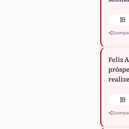
0
compar
Feliz 
próspe
realiz
0
compar