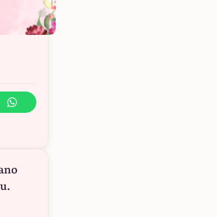
 ano
u.