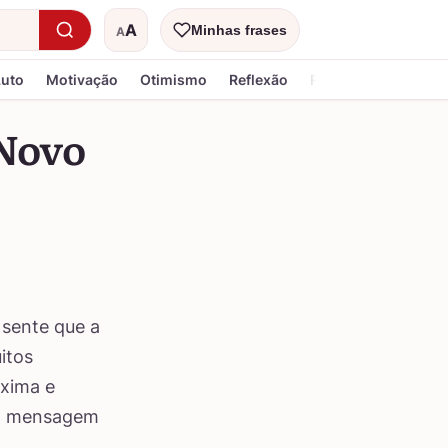
A
Minhas frases
A
Tamanho do texto
Luto
Motivação
Otimismo
Reflexão
Religiosa
 Novo
 sente que a
itos
oxima e
ela mensagem