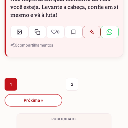
você esteja. Levante a cabeça, confie em si
mesmo e vá à luta!
0
0
compartilhamentos
1
2
Próxima »
PUBLICIDADE