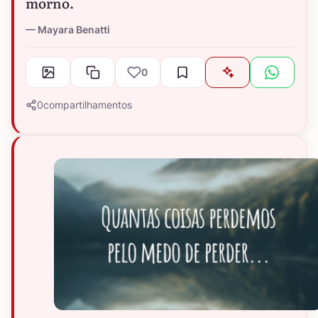
morno.
Mayara Benatti
0
0
compartilhamentos