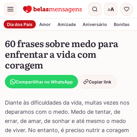
A
A
Menu
Tamanho do t
Dia dos Pais
Amor
Amizade
Aniversário
Bonitas
60 frases sobre medo para
enfrentar a vida com
coragem
Compartilhar no WhatsApp
Copiar link
Diante às dificuldades da vida, muitas vezes nos
deparamos com o medo. Medo de tentar, de
errar, de amar, de sonhar e até mesmo o medo
de viver. No entanto, é preciso nutrir a coragem