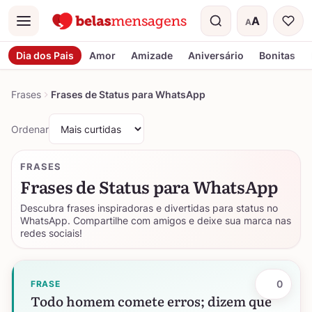
A
A
Menu
Tamanho do t
Dia dos Pais
Amor
Amizade
Aniversário
Bonitas
Frases
Frases de Status para WhatsApp
Ordenar
FRASES
Frases de Status para WhatsApp
Descubra frases inspiradoras e divertidas para status no
WhatsApp. Compartilhe com amigos e deixe sua marca nas
redes sociais!
0
FRASE
Todo homem comete erros; dizem que