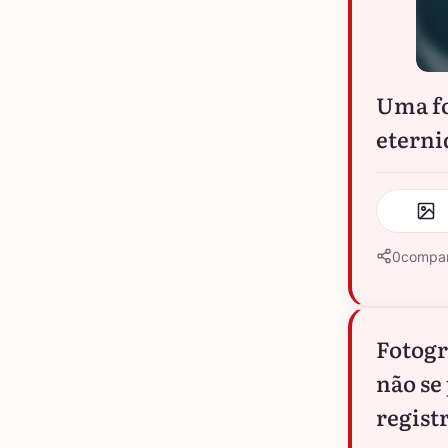
Uma fo
eterni
0
compar
Fotogr
não se
regist