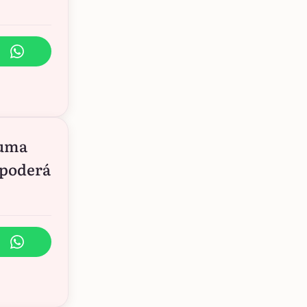
 uma
 poderá