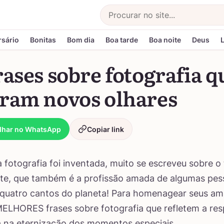
Buscar
rsário
Bonitas
Bom dia
Boa tarde
Boa noite
Deus
rases sobre fotografia q
iram novos olhares
lhar no WhatsApp
Copiar link
 fotografia foi inventada, muito se escreveu sobre o
te, que também é a profissão amada de algumas pes
quatro cantos do planeta! Para homenagear seus am
MELHORES frases sobre fotografia que refletem a res
 na eternização dos momentos especiais.