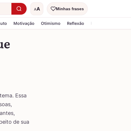
A
Minhas frases
A
Tamanho do texto
Luto
Motivação
Otimismo
Reflexão
Religiosa
ue
 tema. Essa
soas,
antes,
peito de sua