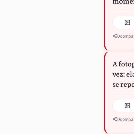
moment
0
compar
A foto
vez: e
se rep
0
compar