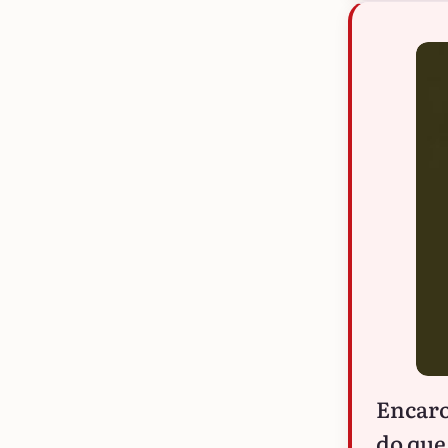
Encaro
do que