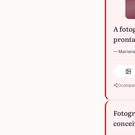
A foto
pronta
Mariana
0
compar
Fotogr
concei