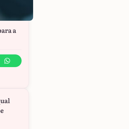
para a
qual
le