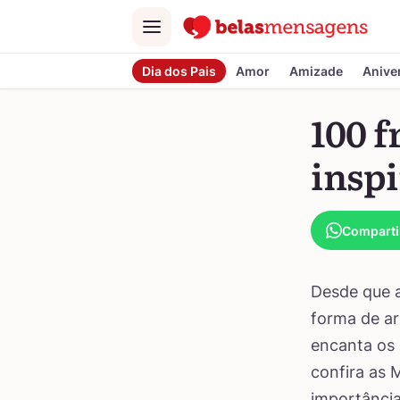
Menu
Dia dos Pais
Amor
Amizade
Anive
100 f
insp
Comparti
Desde que a
forma de ar
encanta os 
confira as 
importância