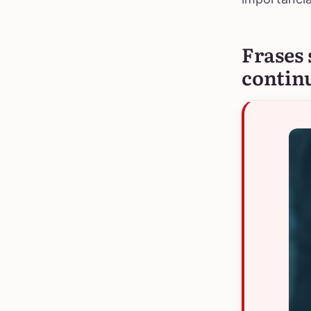
Frases 
contin