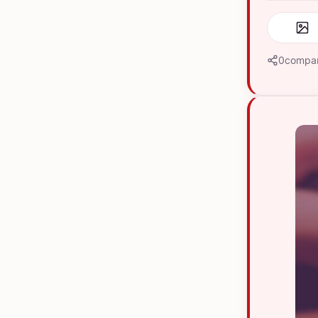
0
compar