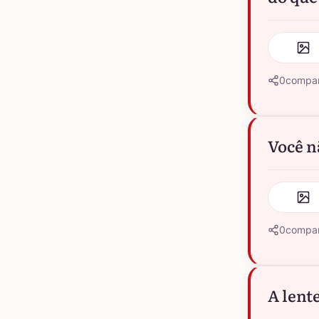
0
compar
Você n
0
compar
A lent