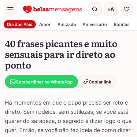
A
A
Menu
Tamanho do t
Dia dos Pais
Amor
Amizade
Aniversário
Bonitas
40 frases picantes e muito
sensuais para ir direto ao
ponto
Compartilhar no WhatsApp
Copiar link
Há momentos em que o papo precisa ser reto e
direto. Sem rodeios, sem sutilezas, se você está
querendo safadeza, o segredo é dizer logo o que
quer. Então, se você não faz ideia de como dizer