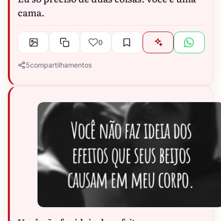
cama.
0
5
compartilhamentos