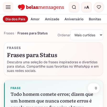
A
A
Menu
Tamanho do t
Dia dos Pais
Amor
Amizade
Aniversário
Bonitas
Frases
Frases para Status
Ordenar
FRASES
Frases para Status
Descubra uma seleção de frases inspiradoras e divertidas
para status. Compartilhe suas favoritas no WhatsApp e em
suas redes sociais.
0
FRASE
Todo homem comete erros; dizem que
um homem que nunca comete erros é