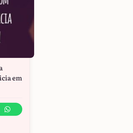
a
nicia em