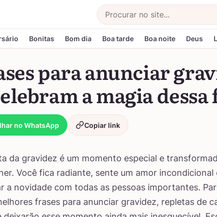
Buscar
rsário
Bonitas
Bom dia
Boa tarde
Boa noite
Deus
ases para anunciar grav
elebram a magia dessa 
lhar no WhatsApp
Copiar link
a da gravidez é um momento especial e transformad
er. Você fica radiante, sente um amor incondicional 
r a novidade com todas as pessoas importantes. Para
melhores frases para anunciar gravidez, repletas de c
e deixarão esse momento ainda mais inesquecível. Es