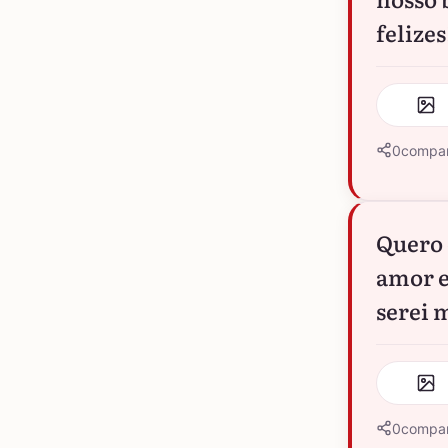
felizes
0
compar
Quero 
amor e
serei 
0
compar