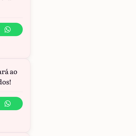
ará ao
dos!