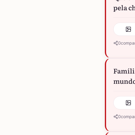
pela c
0
compar
Famíli
mundo 
0
compar