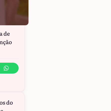
a de
ênção
os do
 e