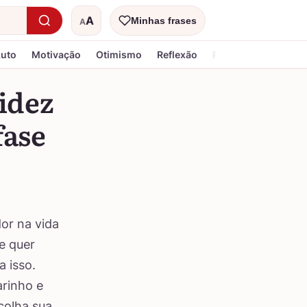
A
Minhas frases
A
Tamanho do texto
Luto
Motivação
Otimismo
Reflexão
Religiosa
idez
fase
or na vida
e quer
 isso.
arinho e
colha sua