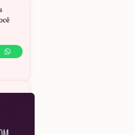
s
ocê