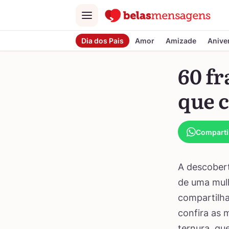
Menu
Dia dos Pais
Amor
Amizade
Anive
60 fr
que c
Comparti
A descobert
de uma mulh
compartilha
confira as 
ternura, qu