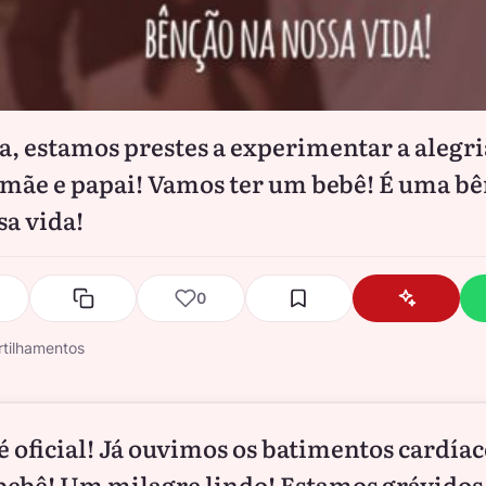
a, estamos prestes a experimentar a alegri
mãe e papai! Vamos ter um bebê! É uma b
sa vida!
0
tilhamentos
é oficial! Já ouvimos os batimentos cardíac
bebê! Um milagre lindo! Estamos grávidos