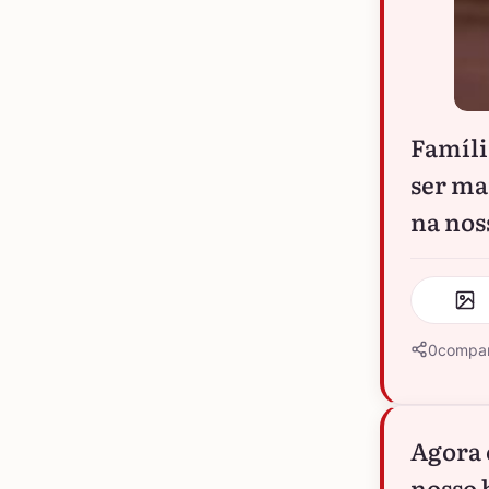
Famíli
ser ma
na nos
0
compar
Agora 
nosso 