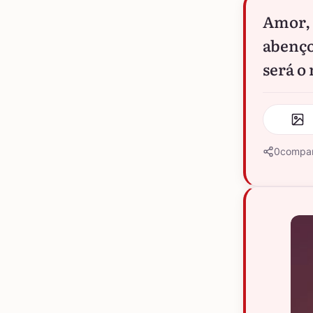
Amor, 
abenço
será o
0
compar