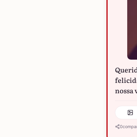
Querid
felici
nossa 
0
compar