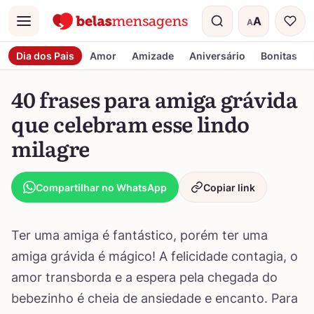
A
A
Menu
Tamanho do t
Dia dos Pais
Amor
Amizade
Aniversário
Bonitas
40 frases para amiga grávida
que celebram esse lindo
milagre
Compartilhar no WhatsApp
Copiar link
Ter uma amiga é fantástico, porém ter uma
amiga grávida é mágico! A felicidade contagia, o
amor transborda e a espera pela chegada do
bebezinho é cheia de ansiedade e encanto. Para