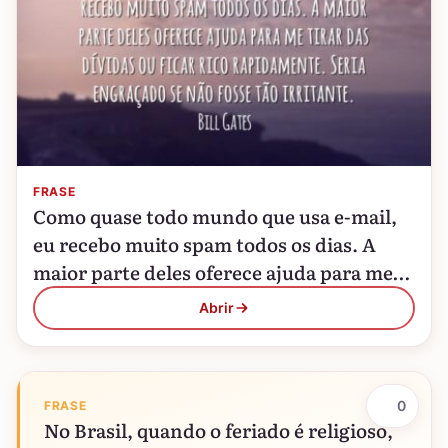
FRASE
Como quase todo mundo que usa e-mail,
eu recebo muito spam todos os dias. A
maior parte deles oferece ajuda para me
tirar das dívidas ou ficar rico…
Abrir
0
FRASE
No Brasil, quando o feriado é religioso,