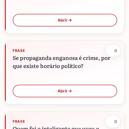
Abrir
0
FRASE
Se propaganda enganosa é crime, por
que existe horário político?
Abrir
0
FRASE
Quem foi o inteligente que usou o