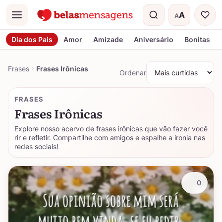
A
A
Menu
Tamanho do t
Dia dos Pais
Amor
Amizade
Aniversário
Bonitas
Frases
Frases Irônicas
Ordenar
FRASES
Frases Irônicas
Explore nosso acervo de frases irônicas que vão fazer você
rir e refletir. Compartilhe com amigos e espalhe a ironia nas
redes sociais!
0