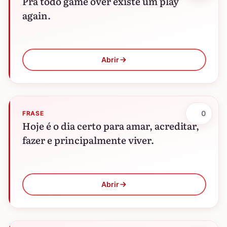
Pra todo game over existe um play
again.
Abrir
0
FRASE
Hoje é o dia certo para amar, acreditar,
fazer e principalmente viver.
Abrir