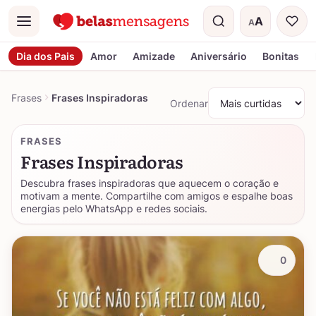
A
A
Menu
Tamanho do t
Dia dos Pais
Amor
Amizade
Aniversário
Bonitas
Frases
Frases Inspiradoras
Ordenar
FRASES
Frases Inspiradoras
Descubra frases inspiradoras que aquecem o coração e
motivam a mente. Compartilhe com amigos e espalhe boas
energias pelo WhatsApp e redes sociais.
0