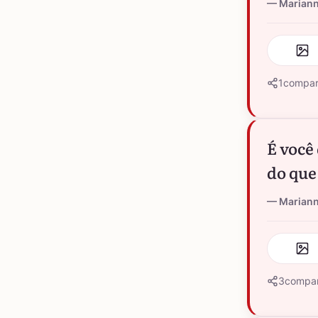
Marian
1
compar
É você
do que
Marian
3
compar