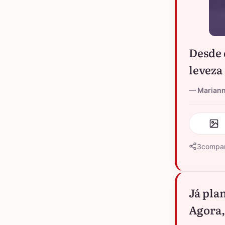
Desde 
leveza
Marian
3
compar
Já pla
Agora,