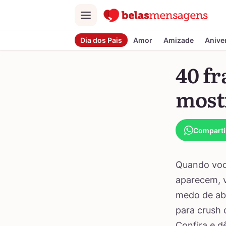
Menu
Dia dos Pais
Amor
Amizade
Anive
40 fr
mostr
Comparti
Quando voc
aparecem, v
medo de abr
para crush 
Confira e d