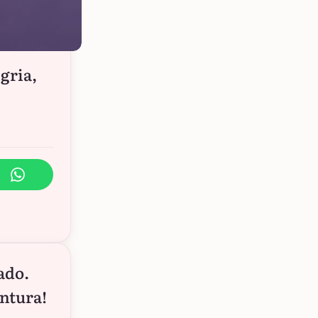
gria,
ado.
entura!