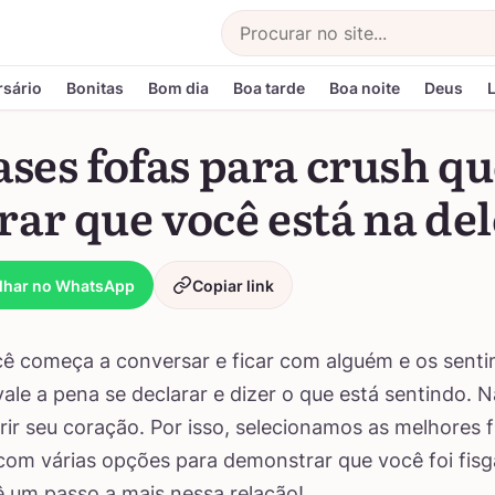
Buscar
rsário
Bonitas
Bom dia
Boa tarde
Boa noite
Deus
ases fofas para crush q
ar que você está na del
lhar no WhatsApp
Copiar link
ê começa a conversar e ficar com alguém e os sent
ale a pena se declarar e dizer o que está sentindo. 
ir seu coração. Por isso, selecionamos as melhores f
com várias opções para demonstrar que você foi fisg
ê um passo a mais nessa relação!