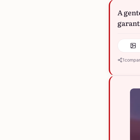
A gent
garant
1
compar