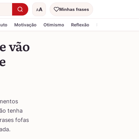
A
Minhas frases
A
Tamanho do texto
Luto
Motivação
Otimismo
Reflexão
Religiosa
ue vão
e
imentos
Não tenha
rases fofas
ada.