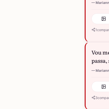
Marian
1
compar
Vou me
passa,
Marian
3
compar