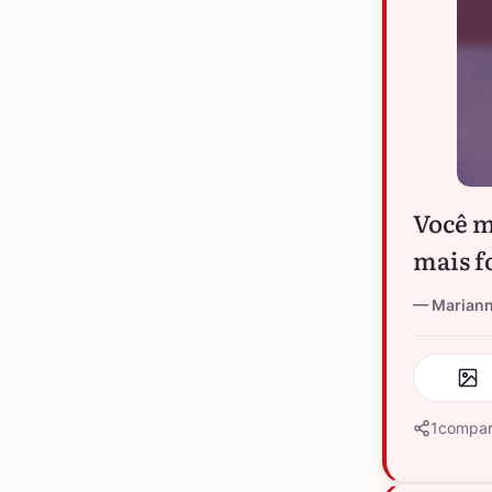
Você m
mais f
Marian
1
compar