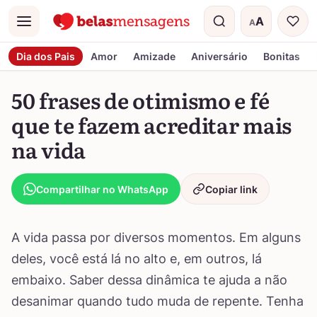
A
A
Menu
Tamanho do t
Dia dos Pais
Amor
Amizade
Aniversário
Bonitas
50 frases de otimismo e fé
que te fazem acreditar mais
na vida
Compartilhar no WhatsApp
Copiar link
A vida passa por diversos momentos. Em alguns
deles, você está lá no alto e, em outros, lá
embaixo. Saber dessa dinâmica te ajuda a não
desanimar quando tudo muda de repente. Tenha