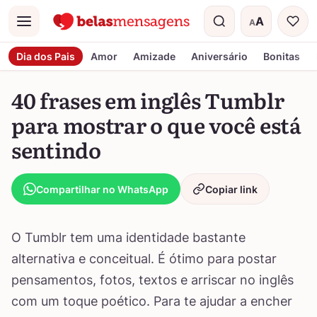
A
A
Menu
Tamanho do t
Dia dos Pais
Amor
Amizade
Aniversário
Bonitas
40 frases em inglês Tumblr
para mostrar o que você está
sentindo
Compartilhar no WhatsApp
Copiar link
O Tumblr tem uma identidade bastante
alternativa e conceitual. É ótimo para postar
pensamentos, fotos, textos e arriscar no inglês
com um toque poético. Para te ajudar a encher