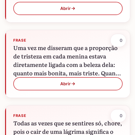
Abrir
0
FRASE
Uma vez me disseram que a proporção
de tristeza em cada menina estava
diretamente ligada com a beleza dela:
quanto mais bonita, mais triste. Quanto
mais enfeitam para…
Abrir
0
FRASE
Todas as vezes que se sentires só, chore,
pois o cair de uma lágrima significa o