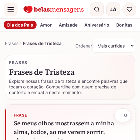
A
A
Menu
Tamanho do t
Dia dos Pais
Amor
Amizade
Aniversário
Bonitas
Frases
Frases de Tristeza
Ordenar
FRASES
Frases de Tristeza
Explore nossas frases de tristeza e encontre palavras que
tocam o coração. Compartilhe com quem precisa de
conforto e empatia neste momento.
0
FRASE
Se meus olhos mostrassem a minha
alma, todos, ao me verem sorrir,