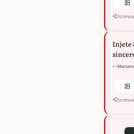
0
compar
Injete
sincer
Marian
0
compar