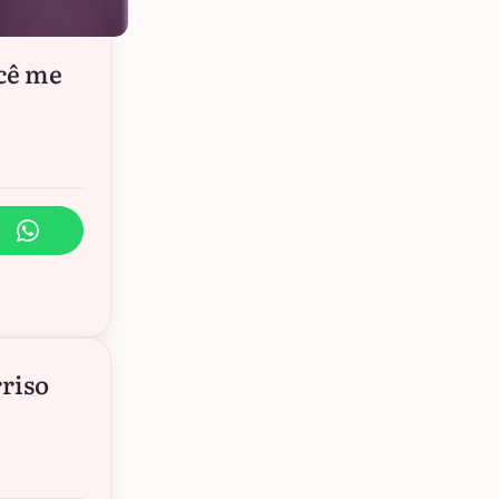
ocê me
rriso