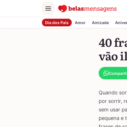
Menu
Dia dos Pais
Amor
Amizade
Anive
40 fr
vão i
Comparti
Quando sorr
por sorrir,
sem usar pa
pequena e t
frases de so