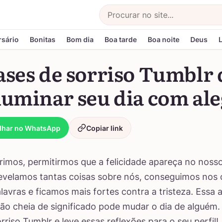
Buscar
rsário
Bonitas
Bom dia
Boa tarde
Boa noite
Deus
ases de sorriso Tumblr
luminar seu dia com ale
lhar no WhatsApp
Copiar link
imos, permitirmos que a felicidade apareça no nosso
 revelamos tantas coisas sobre nós, conseguimos nos
lavras e ficamos mais fortes contra a tristeza. Essa 
ão cheia de significado pode mudar o dia de alguém.
rriso Tumblr e leve essas reflexões para o seu perfil!