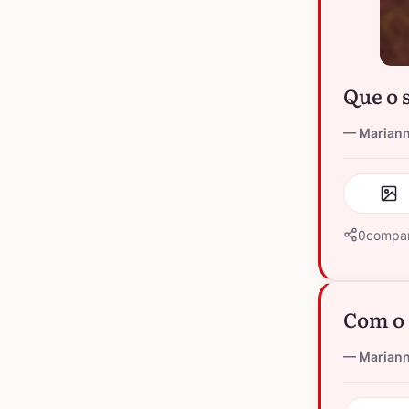
Que o s
Marian
0
compar
Com o 
Marian