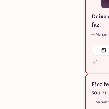
Deixa 
faz!
Marian
0
compar
Fico f
sou eu
Marian