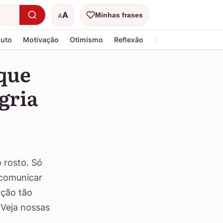
A
Minhas frases
A
Tamanho do texto
Luto
Motivação
Otimismo
Reflexão
Religiosa
 que
gria
 rosto. Só
 comunicar
ação tão
 Veja nossas