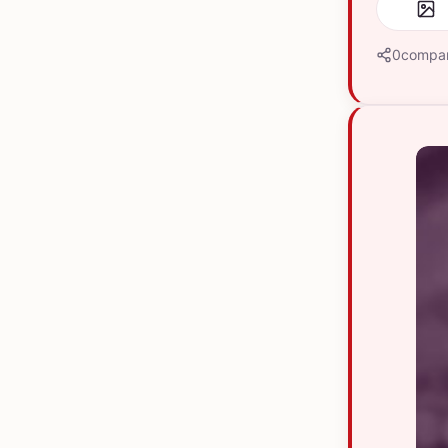
0
compar