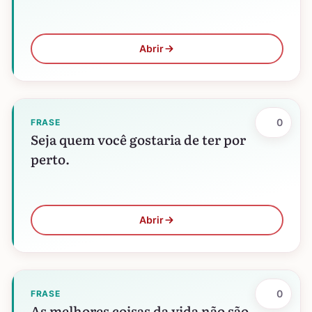
Abrir
0
FRASE
Seja quem você gostaria de ter por
perto.
Abrir
0
FRASE
As melhores coisas da vida não são