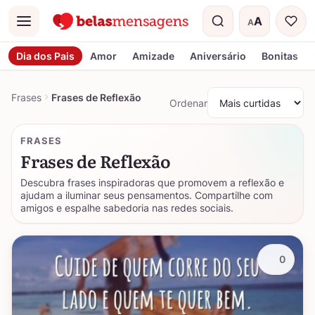
A
A
Menu
Tamanho do t
Dia dos Pais
Amor
Amizade
Aniversário
Bonitas
Frases
Frases de Reflexão
Ordenar
FRASES
Frases de Reflexão
Descubra frases inspiradoras que promovem a reflexão e
ajudam a iluminar seus pensamentos. Compartilhe com
amigos e espalhe sabedoria nas redes sociais.
0