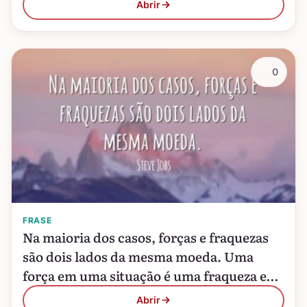
Abrir
0
FRASE
Na maioria dos casos, forças e fraquezas
são dois lados da mesma moeda. Uma
força em uma situação é uma fraqueza em
outra, mas frequentemente as pessoas
Abrir