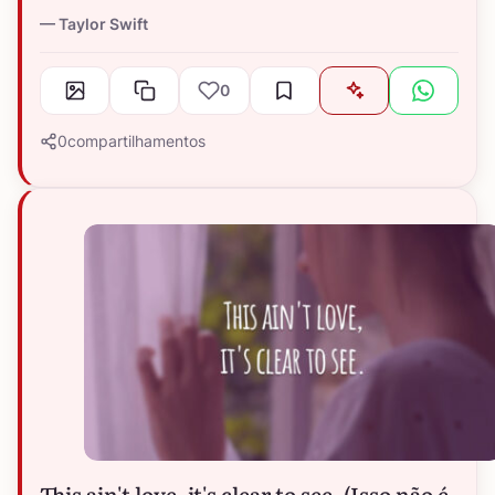
Taylor Swift
0
0
compartilhamentos
This ain't love, it's clear to see. (Isso não é