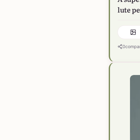
lute pe
0
compar