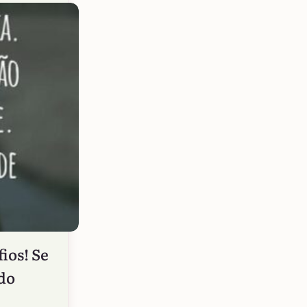
ios! Se
 do