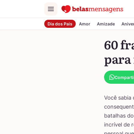
Menu
Dia dos Pais
Amor
Amizade
Anive
60 fr
para 
Comparti
Você sabia 
consequent
batalhas do
incrível de
pessoal que