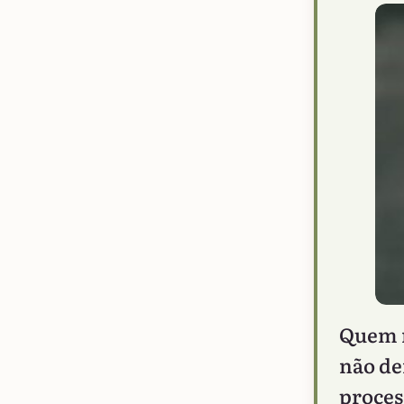
Quem n
não de
proces