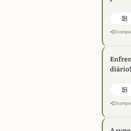
0
compar
Enfren
diário
0
compar
A supe