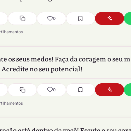
0
tilhamentos
te os seus medos! Faça da coragem o seu 
! Acredite no seu potencial!
0
tilhamentos
ração está dentro de você! Escute o seu cor