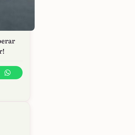
perar
r!