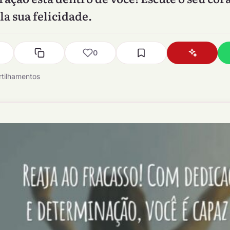
la sua felicidade.
0
tilhamentos