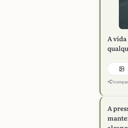
A vida
qualqu
1
compar
A pres
manten
alcanç