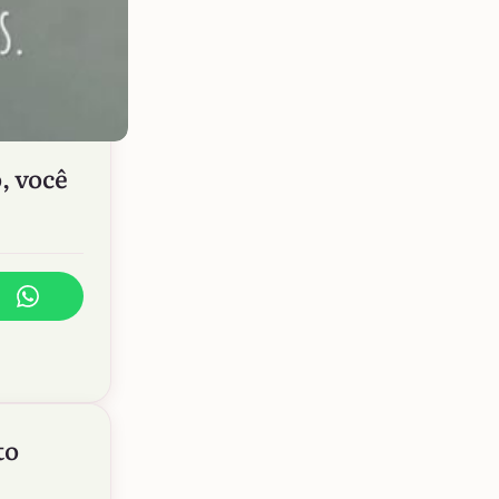
, você
to