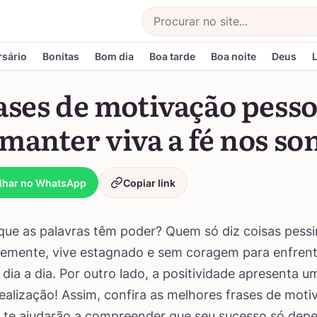
Buscar
rsário
Bonitas
Bom dia
Boa tarde
Boa noite
Deus
ases de motivação pesso
manter viva a fé nos so
lhar no WhatsApp
Copiar link
que as palavras têm poder? Quem só diz coisas pessi
emente, vive estagnado e sem coragem para enfrent
 dia a dia. Por outro lado, a positividade apresenta u
 realização! Assim, confira as melhores frases de mot
 te ajudarão a compreender que seu sucesso só dep