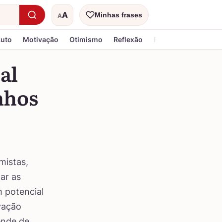
A
Minhas frases
A
Tamanho do texto
Luto
Motivação
Otimismo
Reflexão
Religiosa
al
nhos
mistas,
ar as
m potencial
ivação
ende de