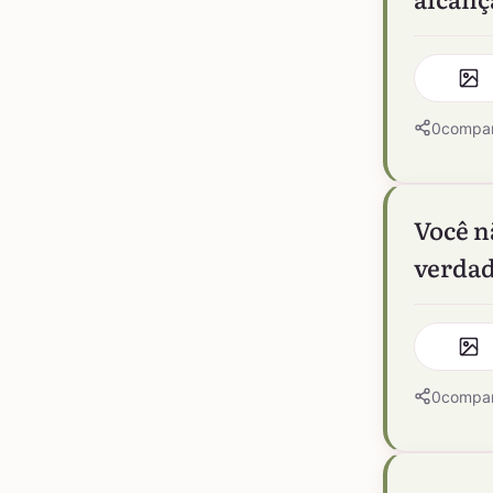
0
compar
Você n
verdad
0
compar