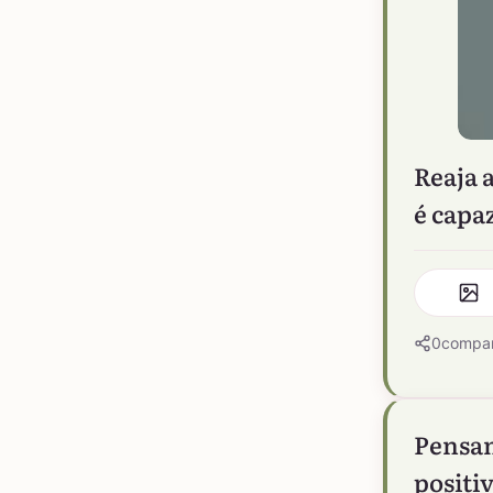
Reaja 
é capa
0
compar
Pensam
positiv