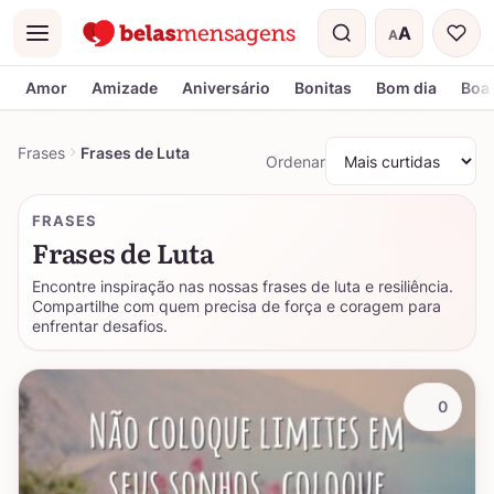
A
A
Menu
Tamanho do t
Amor
Amizade
Aniversário
Bonitas
Bom dia
Boa 
Frases
Frases de Luta
Ordenar
FRASES
Frases de Luta
Encontre inspiração nas nossas frases de luta e resiliência.
Compartilhe com quem precisa de força e coragem para
enfrentar desafios.
0