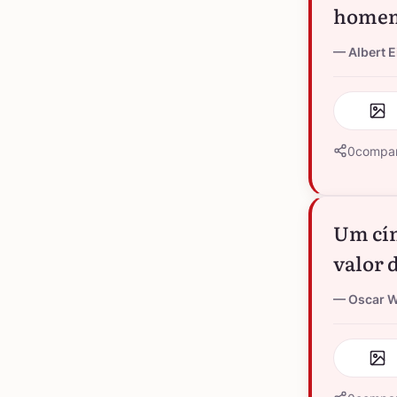
homem
Albert E
0
compar
Um cín
valor 
Oscar W