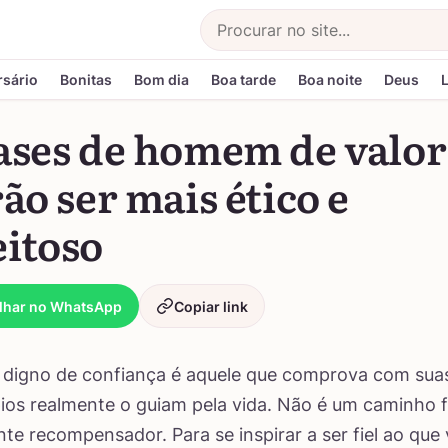
Buscar
rsário
Bonitas
Bom dia
Boa tarde
Boa noite
Deus
rases de homem de valor
rão ser mais ético e
eitoso
lhar no WhatsApp
Copiar link
igno de confiança é aquele que comprova com sua
pios realmente o guiam pela vida. Não é um caminho f
e recompensador. Para se inspirar a ser fiel ao que