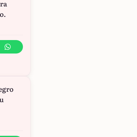
ara
o.
tegro
eu