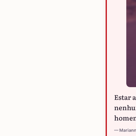
Estar 
nenhum
home
Marian