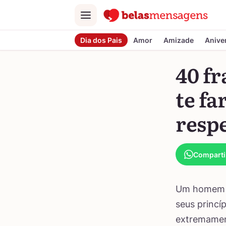
Menu
Dia dos Pais
Amor
Amizade
Anive
40 f
te fa
resp
Comparti
Um homem d
seus princí
extremament