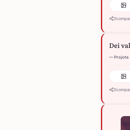
0
compar
Dei va
Projota
0
compar