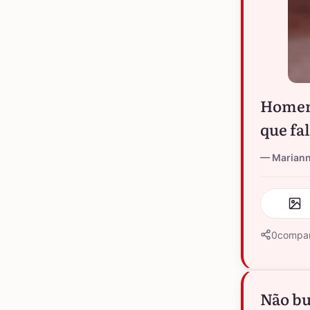
Homens
que fa
Marian
0
compar
Não bu