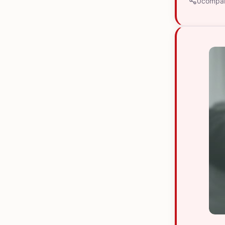
0
compar