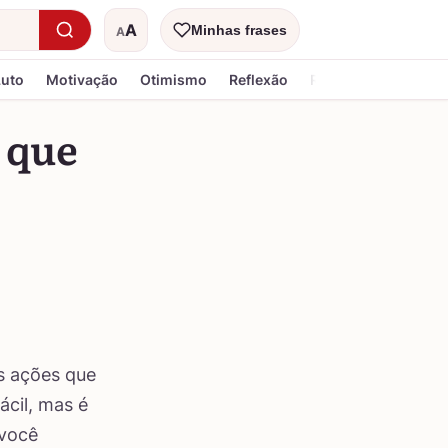
A
Minhas frases
A
Tamanho do texto
Luto
Motivação
Otimismo
Reflexão
Religiosa
 que
s ações que
ácil, mas é
 você