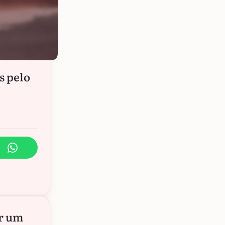
s pelo
er um