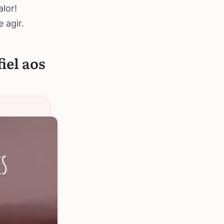
lor!
 agir.
iel aos