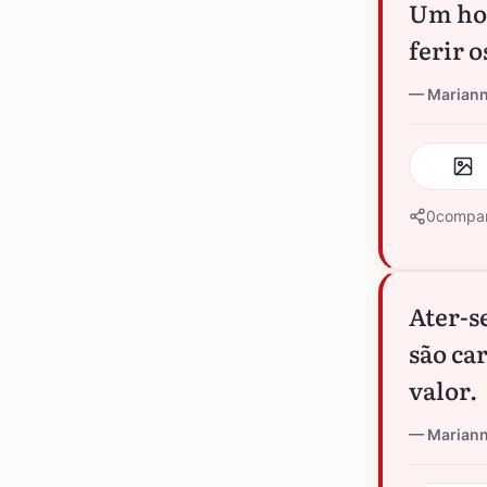
Um hom
ferir 
Marian
0
compar
Ater-s
são ca
valor.
Marian