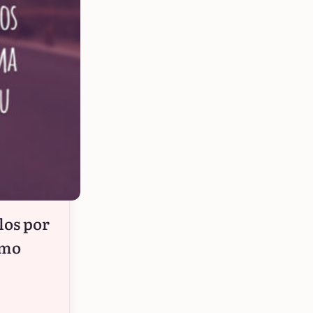
los por
omo