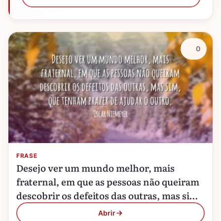
0
FRASE
Desejo ver um mundo melhor, mais
fraternal, em que as pessoas não queiram
descobrir os defeitos das outras, mas sim,
que tenham prazer de ajudar o outro.
Abrir