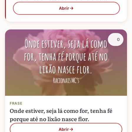
esperanças e de muito amor.
Abrir
0
FRASE
Onde estiver, seja lá como for, tenha fé
porque até no lixão nasce flor.
Abrir