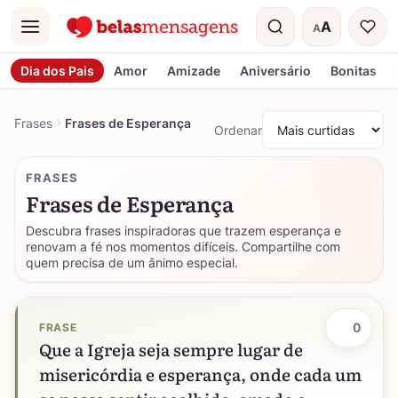
A
A
Menu
Tamanho do t
Dia dos Pais
Amor
Amizade
Aniversário
Bonitas
Frases
Frases de Esperança
Ordenar
FRASES
Frases de Esperança
Descubra frases inspiradoras que trazem esperança e
renovam a fé nos momentos difíceis. Compartilhe com
quem precisa de um ânimo especial.
0
FRASE
Que a Igreja seja sempre lugar de
misericórdia e esperança, onde cada um