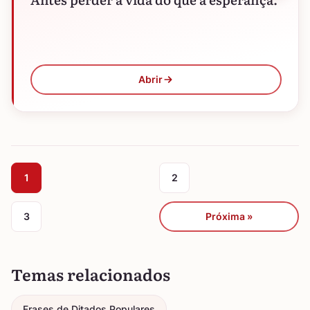
Abrir
1
2
3
Próxima »
Temas relacionados
Frases de Ditados Populares