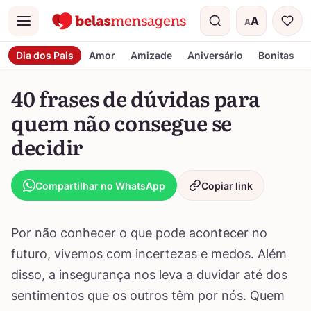
A
A
Menu
Tamanho do t
Dia dos Pais
Amor
Amizade
Aniversário
Bonitas
40 frases de dúvidas para
quem não consegue se
decidir
Compartilhar no WhatsApp
Copiar link
Por não conhecer o que pode acontecer no
futuro, vivemos com incertezas e medos. Além
disso, a insegurança nos leva a duvidar até dos
sentimentos que os outros têm por nós. Quem