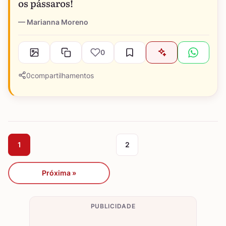
os pássaros!
Marianna Moreno
0
0
compartilhamentos
1
2
Próxima »
PUBLICIDADE