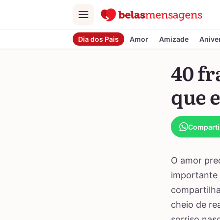
Menu
Dia dos Pais
Amor
Amizade
Anive
40 fr
que e
Comparti
O amor prec
importante 
compartilha
cheio de re
sorriso nas