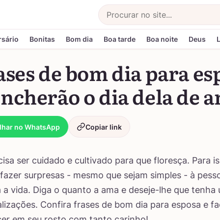
Buscar
rsário
Bonitas
Bom dia
Boa tarde
Boa noite
Deus
ases de bom dia para es
ncherão o dia dela de 
lhar no WhatsApp
Copiar link
isa ser cuidado e cultivado para que floresça. Para is
fazer surpresas - mesmo que sejam simples - à pess
 a vida. Diga o quanto a ama e deseje-lhe que tenha 
alizações. Confira frases de bom dia para esposa e f
cer em seu rosto com tanto carinho!