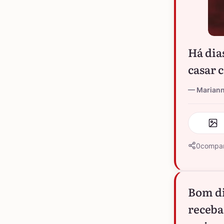
Há dia
casar 
Marian
0
compar
Bom di
receba