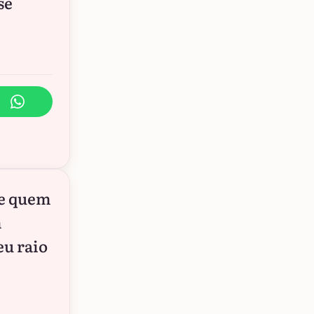
se
 e quem
m
eu raio