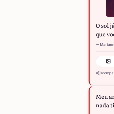
O sol 
que vo
Marian
0
compar
Meu am
nada t