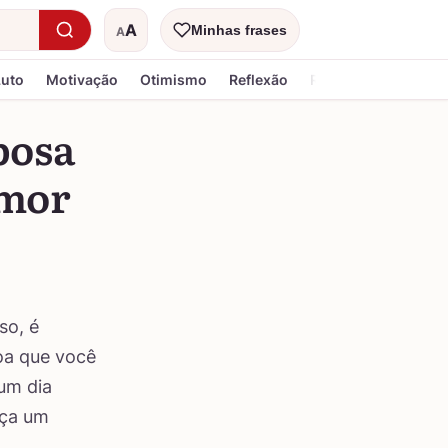
A
Minhas frases
A
Tamanho do texto
Luto
Motivação
Otimismo
Reflexão
Religiosa
posa
amor
so, é
oa que você
um dia
aça um