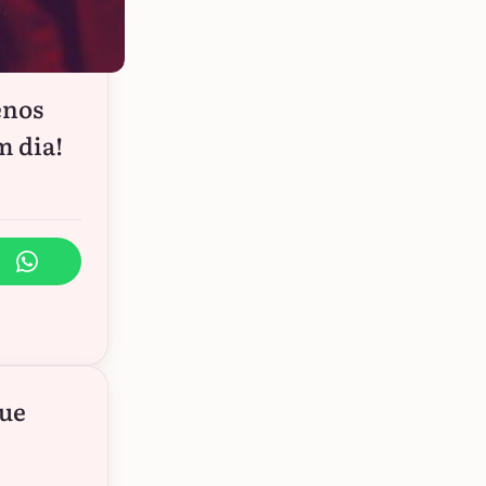
enos
m dia!
que