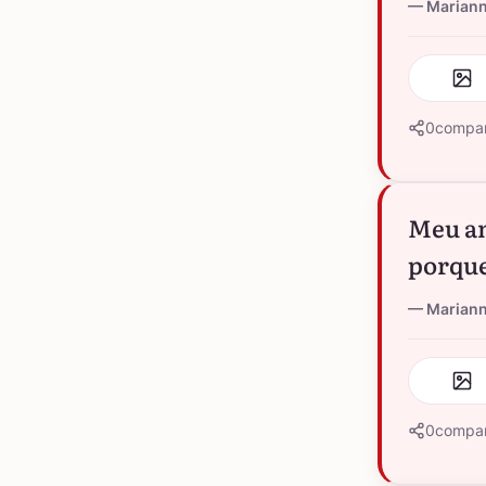
Marian
0
compar
Meu am
porque
Marian
0
compar