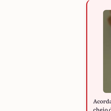
Acorda
cheio 