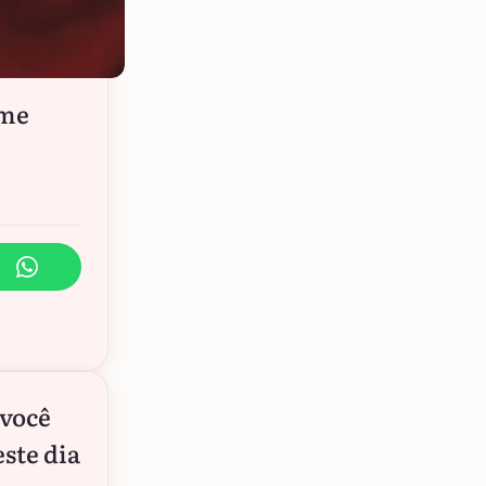
 me
 você
ste dia