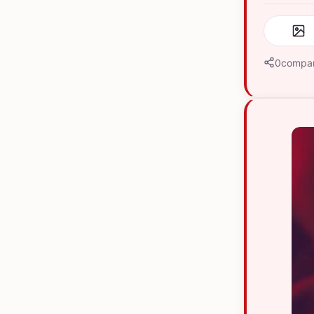
0
compar