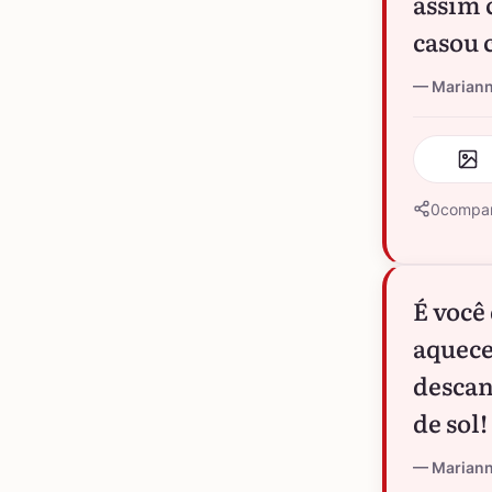
assim 
casou 
Marian
0
compar
É você
aquece
descan
de sol!
Marian