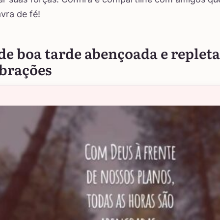
vra de fé!
de boa tarde abençoada e repleta
ibrações