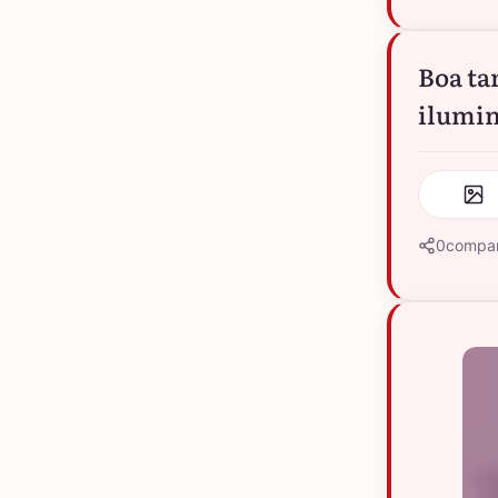
Boa ta
ilumin
0
compar