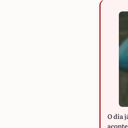
O dia 
aconte