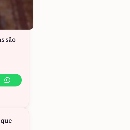
as são
 que