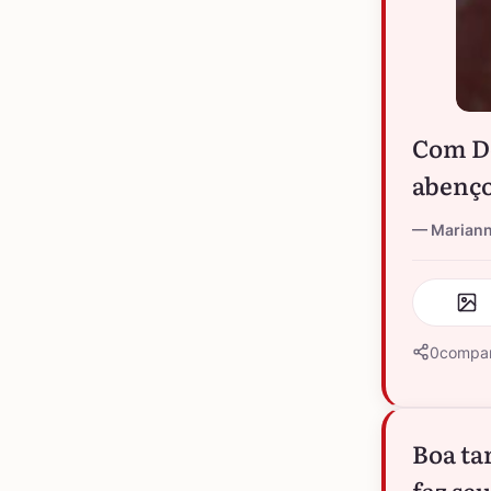
Com De
abenço
Marian
0
compar
Boa ta
faz seu