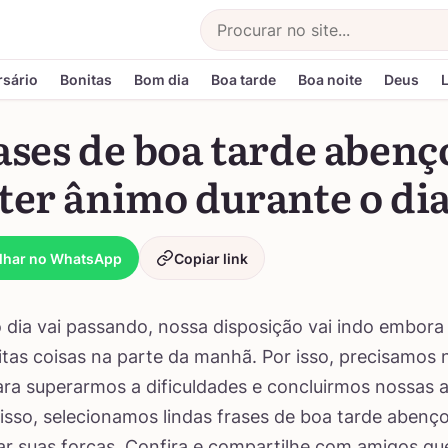
Buscar
rsário
Bonitas
Bom dia
Boa tarde
Boa noite
Deus
ases de boa tarde aben
ter ânimo durante o di
lhar no WhatsApp
Copiar link
dia vai passando, nossa disposição vai indo embora
tas coisas na parte da manhã. Por isso, precisamos 
ra superarmos a dificuldades e concluirmos nossas a
sso, selecionamos lindas frases de boa tarde abenç
ar suas forças. Confira e compartilhe com amigos qu