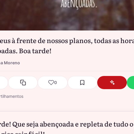
us à frente de nossos planos, todas as hor
adas. Boa tarde!
na Moreno
0
tilhamentos
rde! Que seja abençoada e repleta de tudo o
 riso sair fácil!