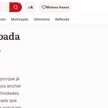
A
Minhas frases
A
Tamanho do texto
Luto
Motivação
Otimismo
Reflexão
Religiosa
çoada
a
 porque já
nos encher
tividades.
oada que
e precisam