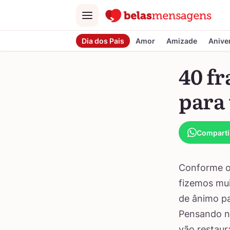
Menu
Dia dos Pais
Amor
Amizade
Anive
40 fr
para 
Comparti
Conforme o 
fizemos mui
de ânimo pa
Pensando ni
vão restaur