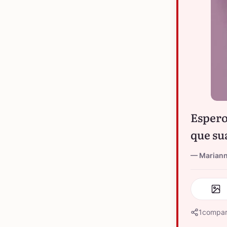
Espero
que su
Marian
1
compar