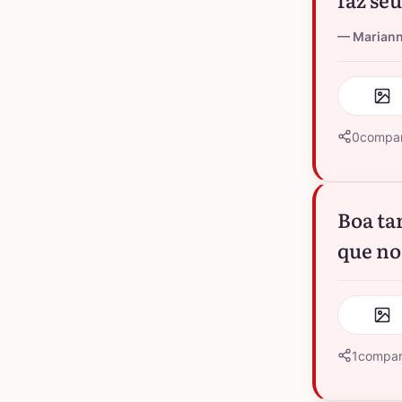
Marian
0
compar
Boa ta
que no
1
compar