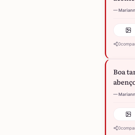
Marian
0
compar
Boa ta
abenço
Marian
0
compar