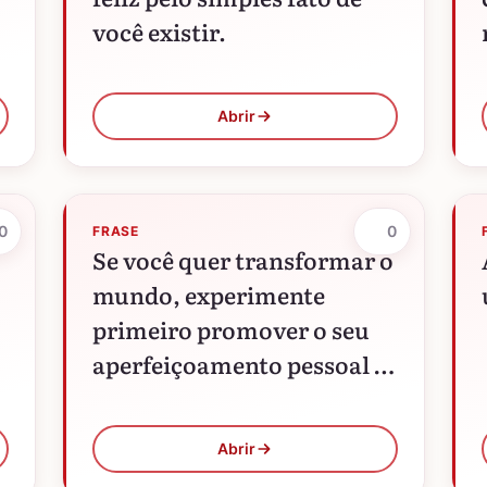
você existir.
Abrir
0
0
FRASE
Se você quer transformar o
mundo, experimente
primeiro promover o seu
aperfeiçoamento pessoal e
realizar inovações no seu
próprio interior.
Abrir