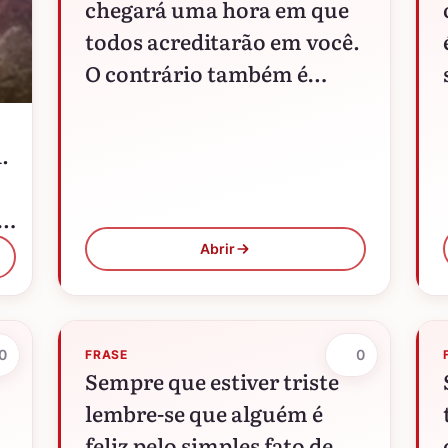
chegará uma hora em que
todos acreditarão em você.
O contrário também é
válido.
.
.
Abrir
0
0
FRASE
Sempre que estiver triste
lembre-se que alguém é
feliz pelo simples fato de