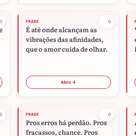
0
0
FRASE
e
É até onde alcançam as
vibrações das afinidades,
que o amor cuida de olhar.
Abrir
0
0
FRASE
Pros erros há perdão. Pros
fracassos, chance. Pros