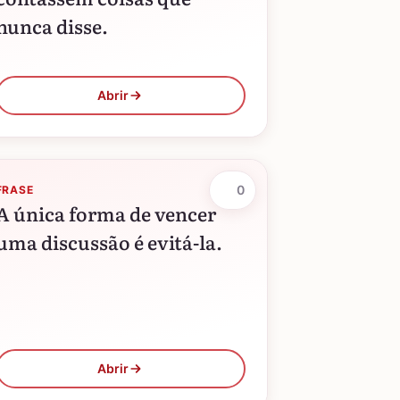
nunca disse.
Abrir
0
FRASE
A única forma de vencer
uma discussão é evitá-la.
Abrir