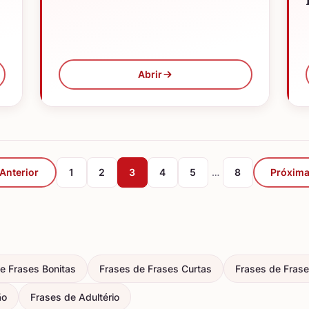
Abrir
 Anterior
1
2
3
4
5
…
8
Próxima
e Frases Bonitas
Frases de Frases Curtas
Frases de Frase
ão
Frases de Adultério