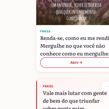
FRASE
Renda-se, como eu me rendi
Mergulhe no que você não
conhece como eu mergulhei
Não se preocupe em
Abrir
entender, viver ultrapassa
qualquer entendimento.
FRASE
Vale mais lutar com gente
de bem do que triunfar
sobre gente ruim.