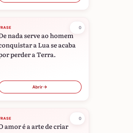
o…
0
FRASE
De nada serve ao homem
conquistar a Lua se acaba
por perder a Terra.
Abrir
0
FRASE
O amor é a arte de criar