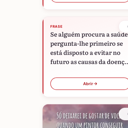
FRASE
Se alguém procura a saúde
pergunta-lhe primeiro se
está disposto a evitar no
futuro as causas da doença
Em caso contrário, abstém
te de o ajudar.
Abrir