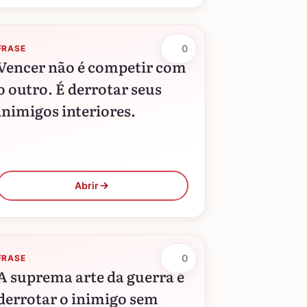
0
FRASE
Vencer não é competir com
o outro. É derrotar seus
inimigos interiores.
Abrir
0
FRASE
A suprema arte da guerra é
derrotar o inimigo sem