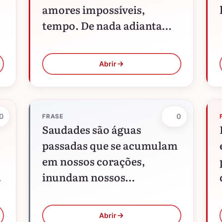
amores impossíveis,
tempo. De nada adianta
cercar um coração vazio
ou economizar alma. O
Abrir
romance cujo fim é
instantâneo ou…
0
0
FRASE
Saudades são águas
passadas que se acumulam
em nossos corações,
m
inundam nossos
pensamentos,
transbordam por nossos
Abrir