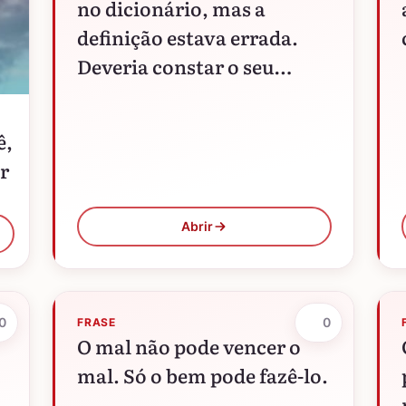
no dicionário, mas a
definição estava errada.
Deveria constar o seu
nome.
ê,
r
Abrir
0
0
FRASE
O mal não pode vencer o
mal. Só o bem pode fazê-lo.