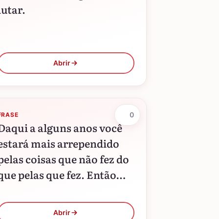
lutar.
Abrir
0
FRASE
Daqui a alguns anos você
estará mais arrependido
pelas coisas que não fez do
que pelas que fez. Então
solte suas amarras. Afaste-
se do porto seguro. Agarre
Abrir