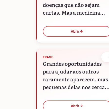
doenças que não sejam
curtas. Mas a medicina
encarrega-se da arte de
prolongá-las.
Abrir
FRASE
Grandes oportunidades
para ajudar aos outros
raramente aparecem, mas
pequenas delas nos cerca
todos os dias.
Abrir