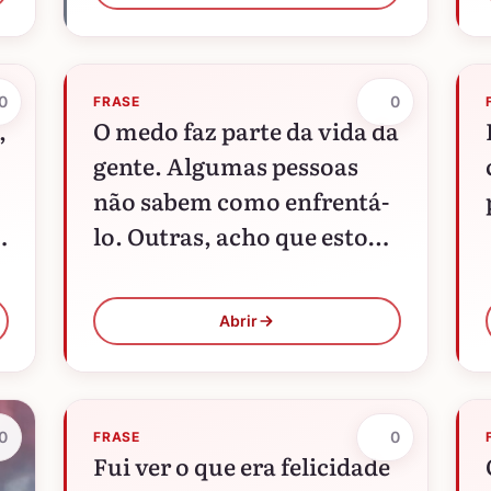
olhos, deslizam em
gotículas de lembranças
que por fim, morrem na
0
0
realidade…
FRASE
,
O medo faz parte da vida da
gente. Algumas pessoas
não sabem como enfrentá-
.
lo. Outras, acho que estou
-
entre elas, aprendem a
conviver com ele e o
Abrir
encaram…
0
0
FRASE
Fui ver o que era felicidade