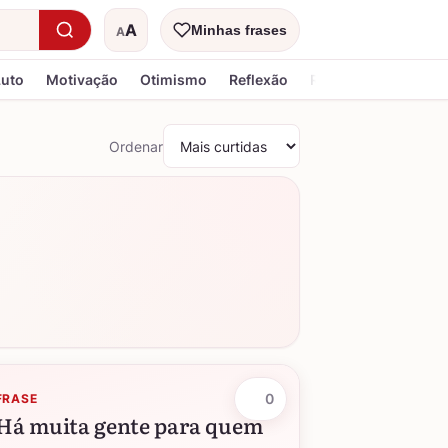
A
Minhas frases
A
Tamanho do texto
Luto
Motivação
Otimismo
Reflexão
Religiosa
Ordenar
0
FRASE
Há muita gente para quem