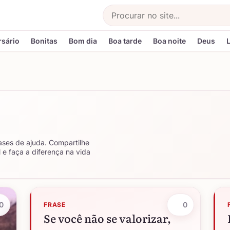
Buscar
rsário
Bonitas
Bom dia
Boa tarde
Boa noite
Deus
ases de ajuda. Compartilhe
e faça a diferença na vida
0
0
FRASE
Se você não se valorizar,