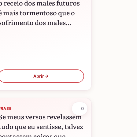
o receio dos males futuros
é mais tormentoso que o
sofrimento dos males
presentes.
Abrir
0
FRASE
Se meus versos revelassem
tudo que eu sentisse, talvez
contassem coisas que