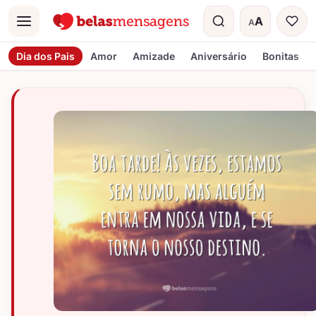
A
A
Menu
Tamanho do t
Dia dos Pais
Amor
Amizade
Aniversário
Bonitas