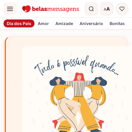
A
A
Menu
Tamanho do t
Dia dos Pais
Amor
Amizade
Aniversário
Bonitas