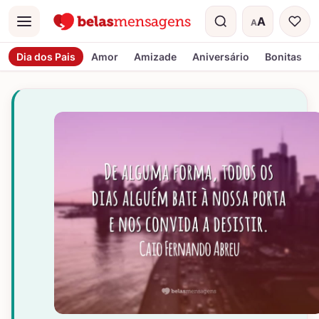
A
A
Menu
Tamanho do t
Dia dos Pais
Amor
Amizade
Aniversário
Bonitas