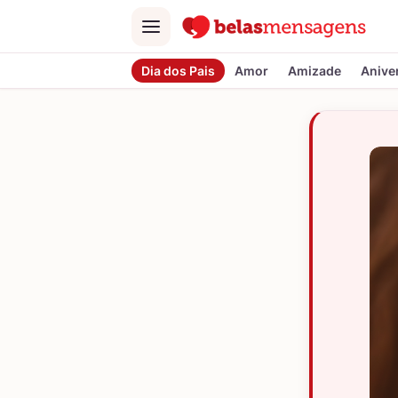
Menu
Dia dos Pais
Amor
Amizade
Anive