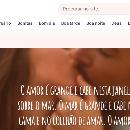
Buscar
rsário
Bonitas
Bom dia
Boa tarde
Boa noite
Deus