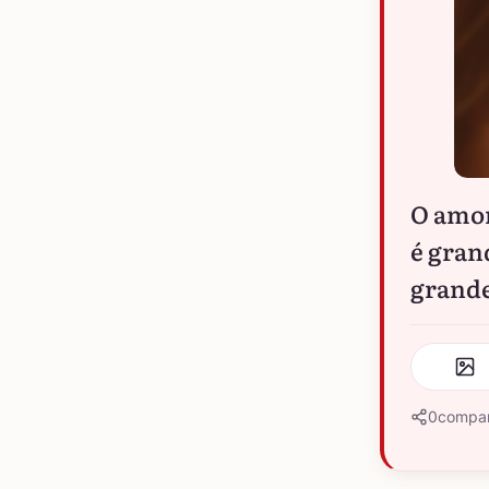
O amor
é gran
grande
0
compar