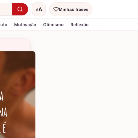
A
Minhas frases
A
Tamanho do texto
Luto
Motivação
Otimismo
Reflexão
Religiosa