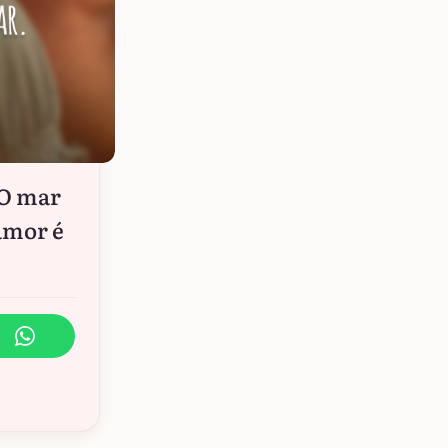
 O mar
amor é