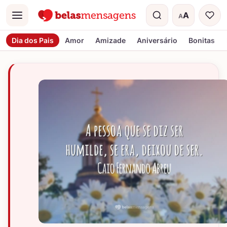
A
A
Menu
Tamanho do t
Dia dos Pais
Amor
Amizade
Aniversário
Bonitas