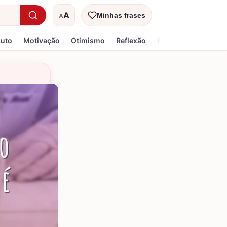
A
Minhas frases
A
Tamanho do texto
Luto
Motivação
Otimismo
Reflexão
Religiosa