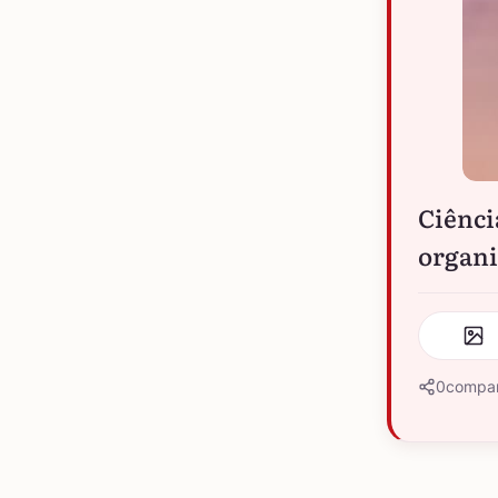
Ciênci
organi
0
compar