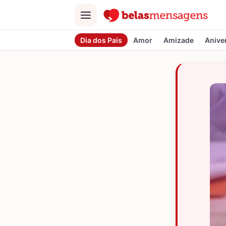
Menu
Dia dos Pais
Amor
Amizade
Anive