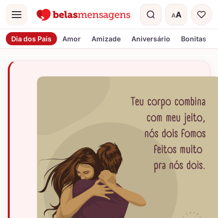
A
A
Menu
Tamanho do t
Dia dos Pais
Amor
Amizade
Aniversário
Bonitas