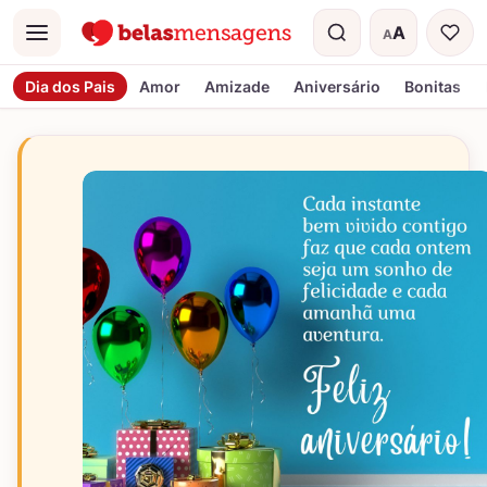
A
A
Menu
Tamanho do t
Dia dos Pais
Amor
Amizade
Aniversário
Bonitas