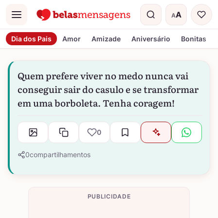
A
A
Menu
Tamanho do t
Dia dos Pais
Amor
Amizade
Aniversário
Bonitas
Quem prefere viver no medo nunca vai
conseguir sair do casulo e se transformar
em uma borboleta. Tenha coragem!
0
0
compartilhamentos
PUBLICIDADE