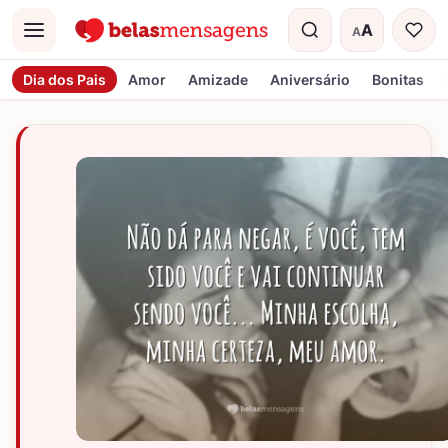
A
A
Menu
Tamanho do t
Dia dos Pais
Amor
Amizade
Aniversário
Bonitas