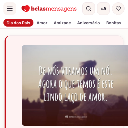
A
A
Menu
Tamanho do t
Dia dos Pais
Amor
Amizade
Aniversário
Bonitas