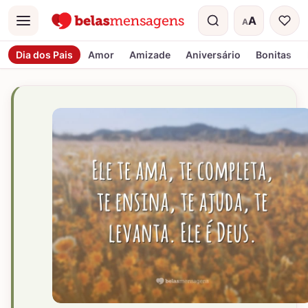
A
A
Menu
Tamanho do t
Dia dos Pais
Amor
Amizade
Aniversário
Bonitas