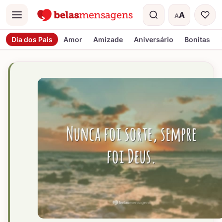
A
A
Menu
Tamanho do t
Dia dos Pais
Amor
Amizade
Aniversário
Bonitas