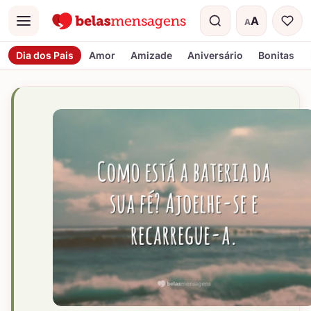
A
A
Menu
Tamanho do t
Dia dos Pais
Amor
Amizade
Aniversário
Bonitas