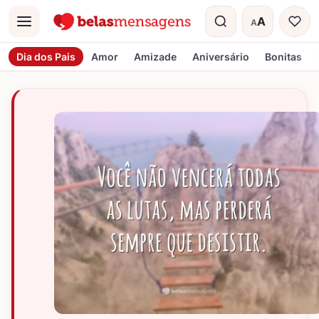
A
A
Menu
Tamanho do t
Dia dos Pais
Amor
Amizade
Aniversário
Bonitas