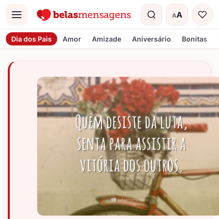
A
A
Menu
Tamanho do t
Dia dos Pais
Amor
Amizade
Aniversário
Bonitas