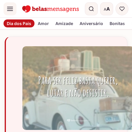
A
A
Menu
Tamanho do t
Dia dos Pais
Amor
Amizade
Aniversário
Bonitas