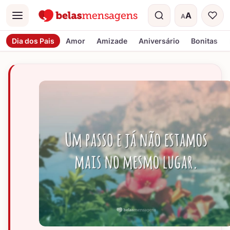
A
A
Menu
Tamanho do t
Dia dos Pais
Amor
Amizade
Aniversário
Bonitas