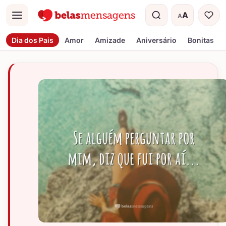
A
A
Menu
Tamanho do t
Dia dos Pais
Amor
Amizade
Aniversário
Bonitas